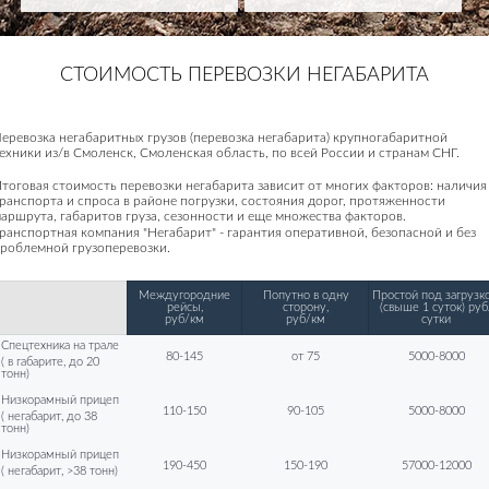
СТОИМОСТЬ ПЕРЕВОЗКИ НЕГАБАРИТА
еревозка негабаритных грузов (перевозка негабарита) крупногабаритной
ехники из/в Смоленск, Смоленская область, по всей России и странам СНГ.
тоговая стоимость перевозки негабарита зависит от многих факторов: наличия
ранспорта и спроса в районе погрузки, состояния дорог, протяженности
аршрута, габаритов груза, сезонности и еще множества факторов.
ранспортная компания "Негабарит" - гарантия оперативной, безопасной и без
роблемной грузоперевозки.
Междугородние
Попутно в одну
Простой под загрузко
рейсы,
сторону,
(свыше 1 суток) руб
руб/км
руб/км
сутки
Спецтехника на трале
80-145
от 75
5000-8000
( в габарите, до 20
тонн)
Низкорамный прицеп
110-150
90-105
5000-8000
( негабарит, до 38
тонн)
Низкорамный прицеп
190-450
150-190
57000-12000
( негабарит, >38 тонн)