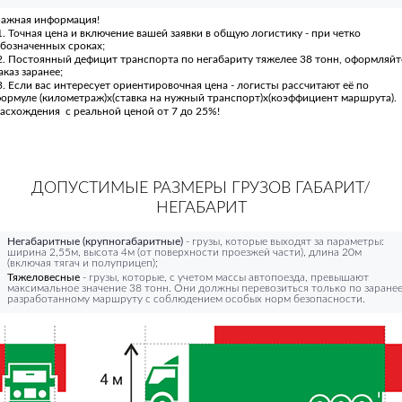
ажная информация!
. Точная цена и включение вашей заявки в общую логистику - при четко
бозначенных сроках;
. Постоянный дефицит транспорта по негабариту тяжелее 38 тонн, оформляйт
аказ заранее;
. Если вас интересует ориентировочная цена - логисты рассчитают её по
ормуле (километраж)х(ставка на нужный транспорт)х(коэффициент маршрута).
асхождения с реальной ценой от 7 до 25%!
ДОПУСТИМЫЕ РАЗМЕРЫ ГРУЗОВ ГАБАРИТ/
НЕГАБАРИТ
Негабаритные (крупногабаритные)
- грузы, которые выходят за параметры:
ширина 2,55м, высота 4м (от поверхности проезжей части), длина 20м
(включая тягач и полуприцеп);
Тяжеловесные
- грузы, которые, с учетом массы автопоезда, превышают
максимальное значение 38 тонн. Они должны перевозиться только по заране
разработанному маршруту с соблюдением особых норм безопасности.